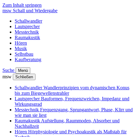
Zum Inhalt springen
msw
Schall und Wiedergabe
Schallwandler
Lautsprecher
Messtechnik
Raumakustik
Hören
Musik
Selbstbau
Kaufberatung
Suche
Menü
msw
Schließen
Schallwandler
Wandlerprinzipien vom dynamischen Konus
bis zum Biegewellenstrahler
Lautsprecher
Bauformen, Frequenzweichen, Impedanz und
Wirkungsgrad
Messtechnik
Frequenzgang, Sprungantwort, Phase, Klirr und
wie man sie liest
Raumakustik
Aufstellung, Raummoden, Absorber und
Nachhallzeit
Hören
Hörphysiologie und Psychoakustik als Maßstab für