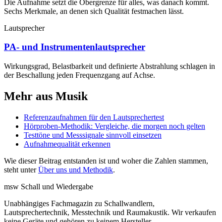
Die Aufnahme setzt die Obergrenze für alles, was danach kommt.
Sechs Merkmale, an denen sich Qualität festmachen lässt.
Lautsprecher
PA- und Instrumentenlautsprecher
Wirkungsgrad, Belastbarkeit und definierte Abstrahlung schlagen in
der Beschallung jeden Frequenzgang auf Achse.
Mehr aus Musik
Referenzaufnahmen für den Lautsprechertest
Hörproben-Methodik: Vergleiche, die morgen noch gelten
Testtöne und Messsignale sinnvoll einsetzen
Aufnahmequalität erkennen
Wie dieser Beitrag entstanden ist und woher die Zahlen stammen,
steht unter
Über uns und Methodik
.
msw
Schall und Wiedergabe
Unabhängiges Fachmagazin zu Schallwandlern,
Lautsprechertechnik, Messtechnik und Raumakustik. Wir verkaufen
keine Geräte und gehören zu keinem Hersteller.